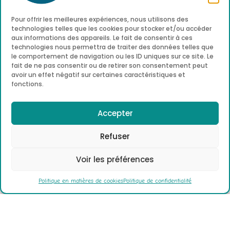
Pour offrir les meilleures expériences, nous utilisons des
technologies telles que les cookies pour stocker et/ou accéder
aux informations des appareils. Le fait de consentir à ces
technologies nous permettra de traiter des données telles que
le comportement de navigation ou les ID uniques sur ce site. Le
fait de ne pas consentir ou de retirer son consentement peut
avoir un effet négatif sur certaines caractéristiques et
fonctions.
DE LA 2E ANNÉE
Accepter
JUSQU’À LA 7E ANNÉE
Refuser
Vous pouvez soit envoyer un message au
secrétariat de direction en utilisant le lien ci-
Voir les préférences
dessous, soit nous téléphoner au 02/653.63.19.
Politique en matières de cookies
Politique de confidentialité
Des préinscriptions peuvent être prises jusqu’à
obtention des résultats de fin d’année.