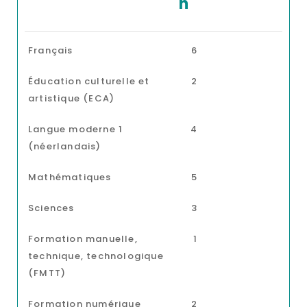
h
Français
6
Éducation culturelle et
2
artistique (ECA)
Langue moderne 1
4
(néerlandais)
Mathématiques
5
Sciences
3
Formation manuelle,
1
technique, technologique
(FMTT)
Formation numérique
2