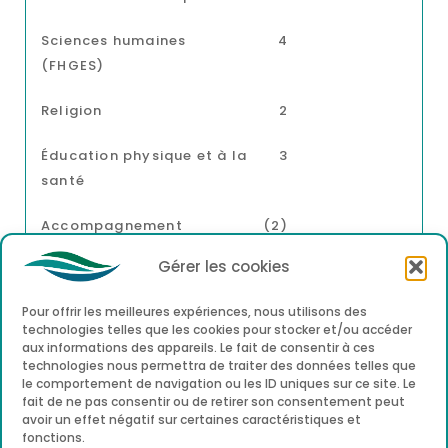
Sciences humaines
4
(FHGES)
Religion
2
Éducation physique et à la
3
santé
Accompagnement
(2)
personnalisé (TEA)
Gérer les cookies
Pour offrir les meilleures expériences, nous utilisons des
technologies telles que les cookies pour stocker et/ou accéder
aux informations des appareils. Le fait de consentir à ces
technologies nous permettra de traiter des données telles que
*Grilles sous réserve d’approbation ministérielle –
le comportement de navigation ou les ID uniques sur ce site. Le
Modification possible à la rentrée scolaire
fait de ne pas consentir ou de retirer son consentement peut
avoir un effet négatif sur certaines caractéristiques et
fonctions.